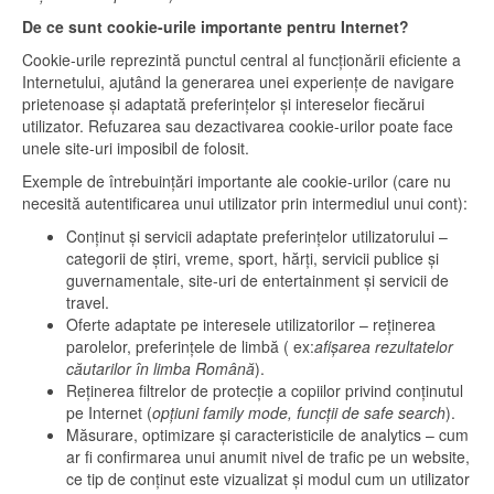
De ce sunt cookie-urile importante pentru Internet?
Cookie-urile reprezintă punctul central al funcționării eficiente a
Internetului, ajutând la generarea unei experiențe de navigare
prietenoase și adaptată preferințelor și intereselor fiecărui
utilizator. Refuzarea sau dezactivarea cookie-urilor poate face
unele site-uri imposibil de folosit.
Exemple de întrebuințări importante ale cookie-urilor (care nu
necesită autentificarea unui utilizator prin intermediul unui cont):
Conținut și servicii adaptate preferințelor utilizatorului –
categorii de știri, vreme, sport, hărți, servicii publice și
guvernamentale, site-uri de entertainment și servicii de
travel.
Oferte adaptate pe interesele utilizatorilor – reținerea
parolelor, preferințele de limbă ( ex:
afișarea rezultatelor
căutarilor în limba Română
).
Reținerea filtrelor de protecție a copiilor privind conținutul
pe Internet (
opțiuni family mode, funcții de safe search
).
Măsurare, optimizare și caracteristicile de analytics – cum
ar fi confirmarea unui anumit nivel de trafic pe un website,
ce tip de conținut este vizualizat și modul cum un utilizator