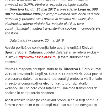
urmează ca GDPR. Pentru a respecta cerințele stabilite
în
Directiva UE din 26 mai 2012
și prevederile
Legii nr. 506
din 17 noiembrie 2004
privind prelucrarea datelor cu caracter
personal şi protecţia vieţii private în sectorul comunicaţiilor
electronice, tuturor vizitatorilor website-ului li se cere
consimțământul înaintea transmiterii de cookies în computerele
acestora.
Data intrării în vigoare: 25 mai 2018
Acestă politică de confidenţialitate aparţine entităţii
Clubul
Sportiv Scolar Calarasi
, Judeţul Calarasi şi se referă exclusiv
la site-ul
http://www.csscalarasi.ro/
şi toate subdomeniile
acesteia.
Pentru a respecta cerințele stabilite în
Directiva UE din 26 mai
2012
și prevederile
Legii nr. 506 din 17 noiembrie 2004
privind
prelucrarea datelor cu caracter personal şi protecţia vieţii private
în sectorul comunicaţiilor electronice, tuturor vizitatorilor
website-ului li se cere consimțământul înaintea transmiterii de
cookies în computerele acestora.
Acest website folosește cookie-uri proprii și de la terți pentru a
furniza vizitatorilor o experiență mult mai bună de navigare și