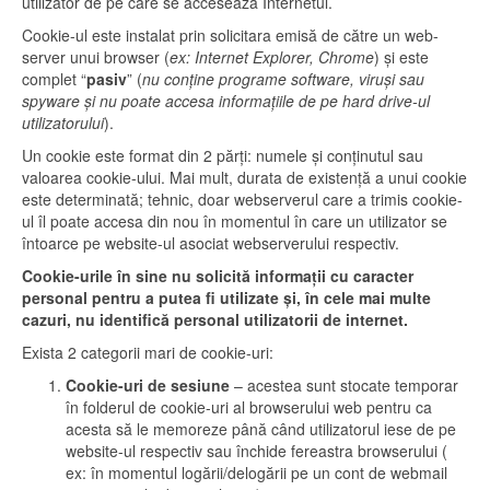
utilizator de pe care se accesează Internetul.
Cookie-ul este instalat prin solicitara emisă de către un web-
server unui browser (
ex: Internet Explorer, Chrome
) și este
complet “
pasiv
” (
nu conține programe software, viruși sau
spyware și nu poate accesa informațiile de pe hard drive-ul
utilizatorului
).
Un cookie este format din 2 părți: numele și conținutul sau
valoarea cookie-ului. Mai mult, durata de existență a unui cookie
este determinată; tehnic, doar webserverul care a trimis cookie-
ul îl poate accesa din nou în momentul în care un utilizator se
întoarce pe website-ul asociat webserverului respectiv.
Cookie-urile în sine nu solicită informații cu caracter
personal pentru a putea fi utilizate și, în cele mai multe
cazuri, nu identifică personal utilizatorii de internet.
Exista 2 categorii mari de cookie-uri:
Cookie-uri de sesiune
– acestea sunt stocate temporar
în folderul de cookie-uri al browserului web pentru ca
acesta să le memoreze până când utilizatorul iese de pe
website-ul respectiv sau închide fereastra browserului (
ex: în momentul logării/delogării pe un cont de webmail