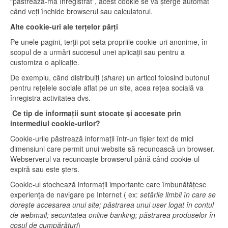
“pastrează-mă înregistrat”, acest cookie se va șterge automat
când veți închide browserul sau calculatorul.
Alte cookie-uri ale terțelor părți
Pe unele pagini, terții pot seta propriile cookie-uri anonime, în
scopul de a urmări succesul unei aplicații sau pentru a
customiza o aplicație.
De exemplu, când distribuiți (
share
) un articol folosind butonul
pentru rețelele sociale aflat pe un site, acea rețea socială va
înregistra activitatea dvs.
Ce tip de informații sunt stocate și accesate prin
intermediul cookie-urilor?
Cookie-urile păstrează informații într-un fișier text de mici
dimensiuni care permit unui website să recunoască un browser.
Webserverul va recunoaște browserul până când cookie-ul
expiră sau este șters.
Cookie-ul stochează informații importante care îmbunătățesc
experiența de navigare pe Internet ( ex:
setările limbii în care se
dorește accesarea unui site; păstrarea unui user logat în contul
de webmail; securitatea online banking; păstrarea produselor în
coșul de cumpărături
)