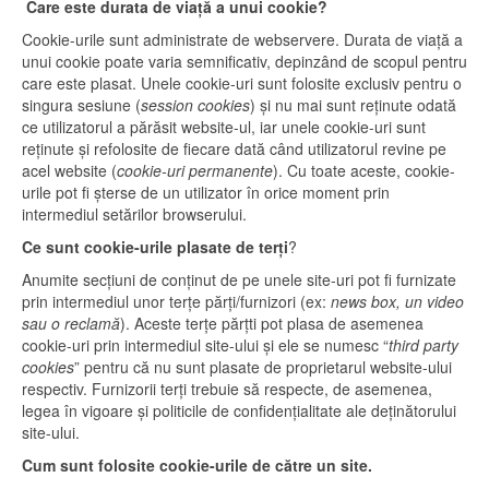
Care este durata de viață a unui cookie?
Cookie-urile sunt administrate de webservere. Durata de viață a
unui cookie poate varia semnificativ, depinzând de scopul pentru
care este plasat. Unele cookie-uri sunt folosite exclusiv pentru o
singura sesiune (
session cookies
) și nu mai sunt reținute odată
ce utilizatorul a părăsit website-ul, iar unele cookie-uri sunt
reținute și refolosite de fiecare dată când utilizatorul revine pe
acel website (
cookie-uri permanente
). Cu toate aceste, cookie-
urile pot fi șterse de un utilizator în orice moment prin
intermediul setărilor browserului.
Ce sunt cookie-urile plasate de terți
?
Anumite secțiuni de conținut de pe unele site-uri pot fi furnizate
prin intermediul unor terțe părți/furnizori (ex:
news box, un video
sau o reclamă
). Aceste terțe părțti pot plasa de asemenea
cookie-uri prin intermediul site-ului și ele se numesc “
third party
cookies
” pentru că nu sunt plasate de proprietarul website-ului
respectiv. Furnizorii terți trebuie să respecte, de asemenea,
legea în vigoare și politicile de confidențialitate ale deținătorului
site-ului.
Cum sunt folosite cookie-urile de către un site.