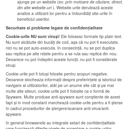
ajunge pe un website (ex:
prin motoare de căutare, direct,
din alte website-uri
). Website-urile derulează aceste
analize a utilizarii lor pentru a îmbunătăți site-urile în
beneficiul userilor.
Securitate si probleme legate de confidențialitate
Cookie-urile NU sunt viruși
! Ele folosesc formate tip plain text.
Nu sunt alcătuite din bucăți de cod, așa că nu pot fi executate,
nici nu se pot auto-executa. In consecință, nu se pot duplica
sau replica pe alte rețele pentru a se rula sau replica din nou.
Deoarece nu pot îndeplini aceste funcții, nu pot fi considerate
viruși.
Cookie-urile pot fi totuși folosite pentru scopuri negative.
Deoarece stocheaza informații despre preferințele și istoricul de
navigare al utilizatorilor, atât pe un anume site cât și pe mai
multe alte siteuri, cookie-urile pot fi folosite ca o formă de
Spyware. Multe produse anti-spyware sunt conștiente de acest
fapt și in mod constant marchează cookie-urile pentru a fi șterse
în cadrul procedurilor de ștergere/scanare anti-virus/anti-
spyware.
In general browserele au integrate setari de confidențialitate
care furnizează diferite nivele de acceptare a cookie-urilor,