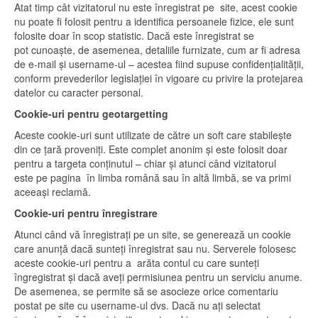
Atat timp cât vizitatorul nu este înregistrat pe site, acest cookie
nu poate fi folosit pentru a identifica persoanele fizice, ele sunt
folosite doar în scop statistic. Dacă este înregistrat se
pot cunoaște, de asemenea, detaliile furnizate, cum ar fi adresa
de e-mail și username-ul – acestea fiind supuse confidențialității,
conform prevederilor legislației în vigoare cu privire la protejarea
datelor cu caracter personal.
Cookie-uri pentru geotargetting
Aceste cookie-uri sunt utilizate de către un soft care stabilește
din ce țară proveniți. Este complet anonim și este folosit doar
pentru a targeta conținutul – chiar și atunci când vizitatorul
este pe pagina în limba română sau în altă limbă, se va primi
aceeași reclamă.
Cookie-uri pentru înregistrare
Atunci când vă înregistrați pe un site, se generează un cookie
care anunță dacă sunteți înregistrat sau nu. Serverele folosesc
aceste cookie-uri pentru a arăta contul cu care sunteți
îngregistrat și dacă aveți permisiunea pentru un serviciu anume.
De asemenea, se permite să se asocieze orice comentariu
postat pe site cu username-ul dvs. Dacă nu ați selectat