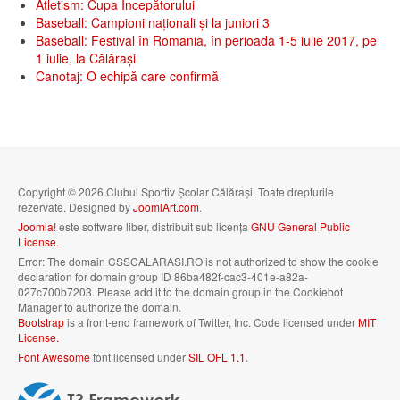
Atletism: Cupa Începătorului
Baseball: Campioni naționali și la juniori 3
Baseball: Festival în Romania, în perioada 1-5 iulie 2017, pe
1 iulie, la Călăraşi
Canotaj: O echipă care confirmă
Copyright © 2026 Clubul Sportiv Școlar Călărași. Toate drepturile
rezervate. Designed by
JoomlArt.com
.
Joomla!
este software liber, distribuit sub licența
GNU General Public
License.
Error: The domain CSSCALARASI.RO is not authorized to show the cookie
declaration for domain group ID 86ba482f-cac3-401e-a82a-
027c700b7203. Please add it to the domain group in the Cookiebot
Manager to authorize the domain.
Bootstrap
is a front-end framework of Twitter, Inc. Code licensed under
MIT
License.
Font Awesome
font licensed under
SIL OFL 1.1
.