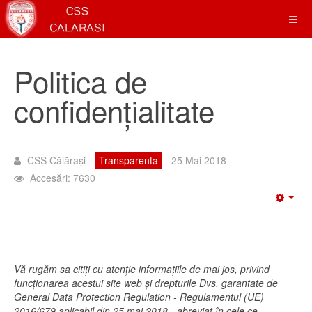
Politica de
confidenţialitate
CSS Călărași
Transparenta
25 Mai 2018
Accesări: 7630
Emp
Vă rugăm sa citiţi cu atenţie informaţiile de mai jos, privind
funcţionarea acestui site web şi drepturile Dvs. garantate de
General Data Protection Regulation - Regulamentul (UE)
2016/679 aplicabil din 25 mai 2018 - abreviat în cele ce