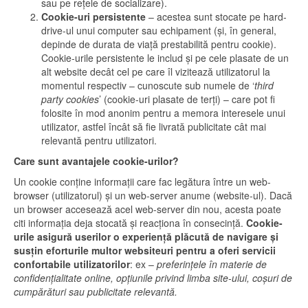
sau pe rețele de socializare).
Cookie-uri persistente
– acestea sunt stocate pe hard-
drive-ul unui computer sau echipament (și, în general,
depinde de durata de viață prestabilită pentru cookie).
Cookie-urile persistente le includ și pe cele plasate de un
alt website decât cel pe care îl vizitează utilizatorul la
momentul respectiv – cunoscute sub numele de ‘
third
party cookies
’ (cookie-uri plasate de terți) – care pot fi
folosite în mod anonim pentru a memora interesele unui
utilizator, astfel încât să fie livrată publicitate cât mai
relevantă pentru utilizatori.
Care sunt avantajele cookie-urilor?
Un cookie conține informații care fac legătura între un web-
browser (utilizatorul) și un web-server anume (website-ul). Dacă
un browser accesează acel web-server din nou, acesta poate
citi informația deja stocată și reacționa în consecință.
Cookie-
urile asigură userilor o experiență plăcută de navigare și
susțin eforturile multor websiteuri pentru a oferi servicii
confortabile utilizatorilor
: ex –
preferințele în materie de
confidențialitate online, opțiunile privind limba site-ului, coșuri de
cumpărături sau publicitate relevantă.