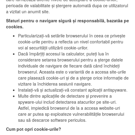
perioada de valabilitate și ștergere automată dupa ce utilizatorul
a vizitat un anumit site.
Sfaturi pentru o navigare sigură și responsabilă, bazatăa pe
cookies.
Particularizați-vă setările browserului în ceea ce privește
cookie-urile pentru a reflecta un nivel confortabil pentru
voi al securității utilizării cookie-urilor.
Dacă împărțiți accesul la calculator, puteți lua în
considerare setarea browserului pentru a șterge datele
individuale de navigare de fiecare dată când închideți
browserul. Aceasta este o variantă de a accesa site-urile
care plasează cookie-uri și de a șterge orice informație de
vizitare la închiderea sesiunii navigare.
Instalați-vă și actualizați-vă constant aplicații antispyware.
Multe dintre aplicațiile de detectare și prevenire a
spyware-ului includ detectarea atacurilor pe site-uri.
Astfel, impiedică browserul de la a accesa website-uri
care ar putea sp exploateze vulnerabilitățile browserului
sau să descarce software periculos.
Cum pot opri cookie-urile?