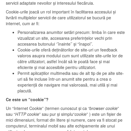
servicii adaptate nevoilor și interesului fiecăruia.
Cookie-urile joacă un rol important în facilitarea accesului și
livrării multiplelor servicii de care utilizatorul se bucură pe
internet, cum ar fi:
Personalizarea anumitor setări precum: limba în care este
vizualizat un site, accesarea preferințelor vechi prin
accesarea butonului ‘’înainte’’ și “înapoi’’.
Cookie-urile oferă deținătorilor de site-uri un feedback
valoros asupra modului cum sunt utilizate site-urile lor de
către utilizatori, astfel încât să le poată face și mai
eficiente și mai accesibile pentru utilizatori.
Permit aplicațiilor multimedia sau de alt tip de pe alte site-
uri să fie incluse într-un anumit site pentru a crea o
experiență de navigare mai valoroasă, mai utilă și mai
placută.
Ce este un “cookie”?
Un “Internet Cookie” (termen cunoscut și ca
“browser cookie
”
sau “
HTTP cookie
” sau pur și simplu“
cookie
” ) este un fișier de
mici dimensiuni, format din litere și numere, care va fi stocat pe
computerul, terminalul mobil sau alte echipamente ale unui