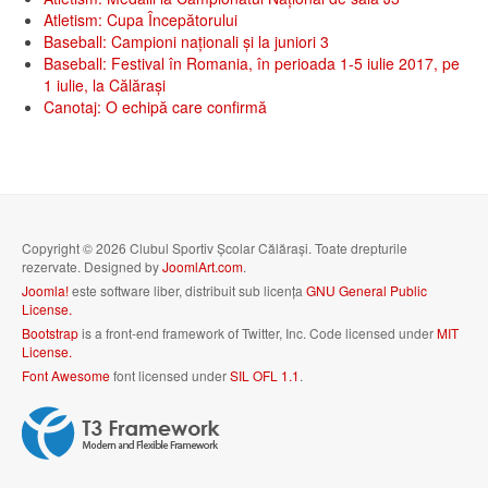
Atletism: Cupa Începătorului
Baseball: Campioni naționali și la juniori 3
Baseball: Festival în Romania, în perioada 1-5 iulie 2017, pe
1 iulie, la Călăraşi
Canotaj: O echipă care confirmă
Copyright © 2026 Clubul Sportiv Școlar Călărași. Toate drepturile
rezervate. Designed by
JoomlArt.com
.
Joomla!
este software liber, distribuit sub licența
GNU General Public
License.
Bootstrap
is a front-end framework of Twitter, Inc. Code licensed under
MIT
License.
Font Awesome
font licensed under
SIL OFL 1.1
.