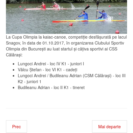
La Cupa Olimpia la kaiac-canoe, competiție desfășurată pe lacul
Snagov, în data de 01.10.2017, în organizarea Clubului Sportiv
Olimpia din București au luat startul și câțiva sportivi ai CSS
Călărași:
Lungoci Andrei - loc IV K1 - juniori I
Vâlcu Ștefan - loc VI K1 - cadeți
Lungoci Andrei / Budileanu Adrian (CSM Călărași) - loc III
K2 - juniori 1
Budileanu Adrian - loc II K1 - tineret
Prec
Mai departe