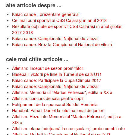
alte articole despre ...
Kaiac-canoe - prezentare generală
Cei mai buni sportivi ai CSS Călărași în anul 2018
Rezultate obținute de sportivii CSS Călărași în anul școlar
2017-2018
Kaiac-canoe: Campionatul Național de viteză
Kaiac-canoe: Broz la Campionatul Național de viteză
cele mai citite articole ...
Atletism: Început de sezon promițător
Baseball: victorii pe linie la Turneul de sală U11
Kaiac-canoe: Participare la Cupa Olimpia 2017
Kaiac-canoe: Campionatul Național de viteză
Atletism: Memorialul "Marius Petrescu", editia a XX-a
Atletism: concurs de sală pentru copii
Echipament de la sponsorul Sofidel România
Handbal: Panait Daniel la lotul național de juniori
Atletism: Rezultate Memorialul "Marius Petrescu", ediția a
XIX-a
Atletism: etapa județeană la cros școlar și probe combinate
Atletism: Medalii la Campionatul Național de sală J3