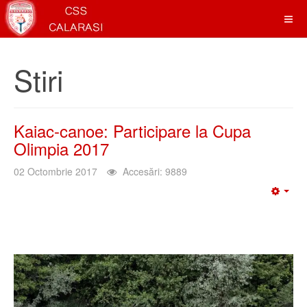
Stiri
Kaiac-canoe: Participare la Cupa
Olimpia 2017
02 Octombrie 2017
Accesări: 9889
Emp