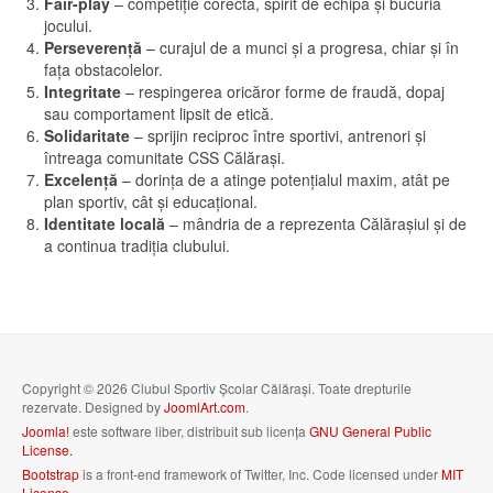
Fair-play
– competiție corectă, spirit de echipă și bucuria
jocului.
Perseverență
– curajul de a munci și a progresa, chiar și în
fața obstacolelor.
Integritate
– respingerea oricăror forme de fraudă, dopaj
sau comportament lipsit de etică.
Solidaritate
– sprijin reciproc între sportivi, antrenori și
întreaga comunitate CSS Călărași.
Excelență
– dorința de a atinge potențialul maxim, atât pe
plan sportiv, cât și educațional.
Identitate locală
– mândria de a reprezenta Călărașiul și de
a continua tradiția clubului.
Copyright © 2026 Clubul Sportiv Școlar Călărași. Toate drepturile
rezervate. Designed by
JoomlArt.com
.
Joomla!
este software liber, distribuit sub licența
GNU General Public
License.
Bootstrap
is a front-end framework of Twitter, Inc. Code licensed under
MIT
License.