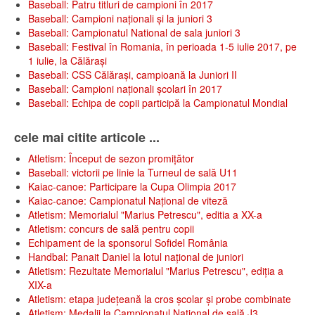
Baseball: Patru titluri de campioni în 2017
Baseball: Campioni naționali și la juniori 3
Baseball: Campionatul National de sala juniori 3
Baseball: Festival în Romania, în perioada 1-5 iulie 2017, pe
1 iulie, la Călăraşi
Baseball: CSS Călăraşi, campioană la Juniori II
Baseball: Campioni naționali școlari în 2017
Baseball: Echipa de copii participă la Campionatul Mondial
cele mai citite articole ...
Atletism: Început de sezon promițător
Baseball: victorii pe linie la Turneul de sală U11
Kaiac-canoe: Participare la Cupa Olimpia 2017
Kaiac-canoe: Campionatul Național de viteză
Atletism: Memorialul "Marius Petrescu", editia a XX-a
Atletism: concurs de sală pentru copii
Echipament de la sponsorul Sofidel România
Handbal: Panait Daniel la lotul național de juniori
Atletism: Rezultate Memorialul "Marius Petrescu", ediția a
XIX-a
Atletism: etapa județeană la cros școlar și probe combinate
Atletism: Medalii la Campionatul Național de sală J3