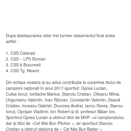
Dupa desfasurarea celor trei turnee clasamentul final arata
astfel :
1.
CSS Calarasi
2.
CSS – LPS Roman
3.
CSS 6 Bucuresti
4.
CSS Tg. Neamt
Din echipa noastra și-au adus contribuția la cucerirea titului de
campioni naționali în anul 2017 sportivii: Oprea Lucian,
Culea Ionuţ, Iordache Marius, Stanciu Cristian, Olteanu Mihai,
Ungureanu Valentin, Ivan Răzvan, Constantin Valentin, Deacă
Cristian, Ionescu Gabriel, Druncea Andrei, Iancu Rareş, Stancu
Ionuţ, Oprişan Vladimir, Ion Robert și dl. profesor Bălan Ion.
Sportivul Oprea Lucian a obtinut titlul de MVP –ul campionatului,
dar şi titlul de «Cel
Mai Bun
Pitcher », iar
sportivul Stanciu
Cristian
a obtinut diploma de « Cel Mai Bun Batter ».