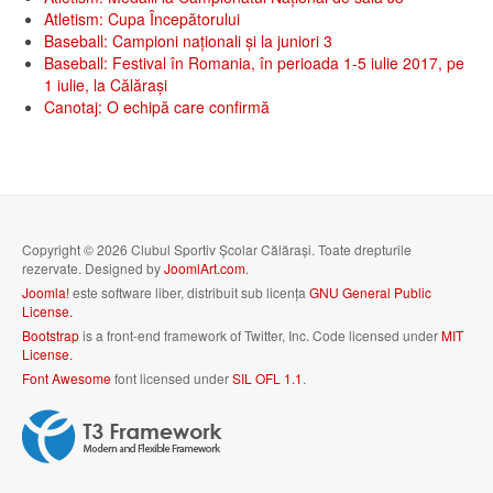
Atletism: Cupa Începătorului
Baseball: Campioni naționali și la juniori 3
Baseball: Festival în Romania, în perioada 1-5 iulie 2017, pe
1 iulie, la Călăraşi
Canotaj: O echipă care confirmă
Copyright © 2026 Clubul Sportiv Școlar Călărași. Toate drepturile
rezervate. Designed by
JoomlArt.com
.
Joomla!
este software liber, distribuit sub licența
GNU General Public
License.
Bootstrap
is a front-end framework of Twitter, Inc. Code licensed under
MIT
License.
Font Awesome
font licensed under
SIL OFL 1.1
.