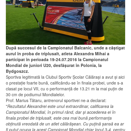
După succesul de la Campionatul Balcanic, unde a câştigat
aurul în proba de triplusalt, atleta Alexandra Mihai a
participat în perioada 19-24.07.2016 la Campionatul
Mondial de juniori U20, desfăşurat în Polonia, la
Bydgoszcz.
Sportiva legitimată la Clubul Sportiv Şcolar Călăraşi a avut şi aici
o prestaţie foarte bună, calificându-se în finala probei, unde s-a
clasat pe locul VII, cu o performanţă de 13.21 m la mai puţin de
30 cm de podiumul Mondialelor.
Prof. Marius Tătaru, antrenorul sportivei ne-a declarat:
"
Rezultatul Alexandrei este unul extraordinar, calificarea la
Campionatul Mondial, în primul rând, dar şi accederea ei în
finala probei de triplusalt, este cea mai bună performanţa
obţinută vreodată de un atlet călărăşean. Cu puţină şansă ea ar
fi putut ocupa la acest Campionat Mondial chiar locul 3-4, pentru