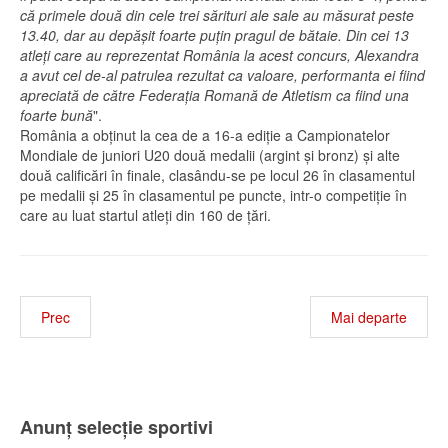
că primele două din cele trei sărituri ale sale au măsurat peste
13.40, dar au depăşit foarte puţin pragul de bătaie. Din cei 13
atleţi care au reprezentat România la acest concurs, Alexandra
a avut cel de-al patrulea rezultat ca valoare, performanta ei fiind
apreciată de către Federaţia Romană de Atletism ca fiind una
foarte bună
".
România a obţinut la cea de a 16-a ediţie a Campionatelor
Mondiale de juniori U20 două medalii (argint şi bronz) şi alte
două calificări în finale, clasându-se pe locul 26 în clasamentul
pe medalii şi 25 în clasamentul pe puncte, intr-o competiţie în
care au luat startul atleţi din 160 de ţări.
Prec
Mai departe
Anunț selecție sportivi