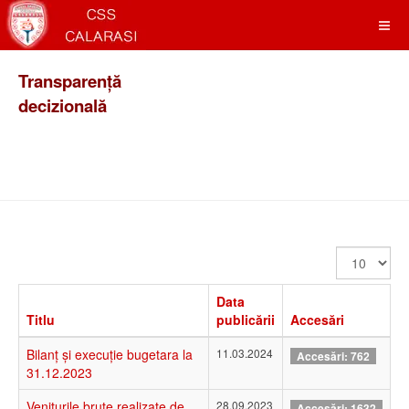
Transparență
decizională
Afișare
#
Data
Titlu
publicării
Accesări
Bilanț și execuție bugetara la
11.03.2024
Accesări: 762
31.12.2023
Veniturile brute realizate de
28.09.2023
Accesări: 1632